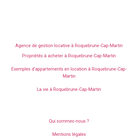
Roquebrune-Cap-Martin avec Edouard VII, votre agence
immobillières spécialiste du secteur.
L'immobilier sur Roquebrune-Cap-
Martin
Agence de gestion locative à Roquebrune-Cap-Martin
Propriétés à acheter à Roquebrune-Cap-Martin
Exemples d'appartements en location à Roquebrune-Cap-
Martin
La vie à Roquebrune-Cap-Martin
Mentions légales et politiques de
confidentialité
Qui sommes-nous ?
Mentions légales