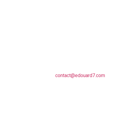
s
Contactez nos équipes
d'experts immobiliers
sur Cap-Martin !
Une demande, une question sur
l’investissement locatif et/ou la gestion
locative à Roquebrune-Cap-Martin ?
Contactez nos experts.
contact@edouard7.com