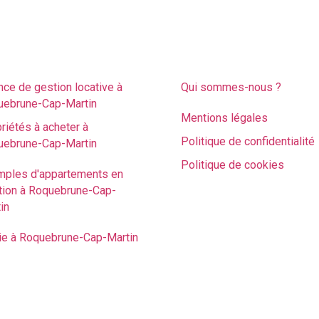
immobilier sur
Mentions légale
quebrune-Cap-
et politiques de
rtin
confidentialité
ce de gestion locative à
Qui sommes-nous ?
uebrune-Cap-Martin
Mentions légales
riétés à acheter à
Politique de confidentialité
uebrune-Cap-Martin
Politique de cookies
mples d'appartements en
tion à Roquebrune-Cap-
in
ie à Roquebrune-Cap-Martin
 sur Roquebrune-Cap-Martin Propulsé par
CYBER ID