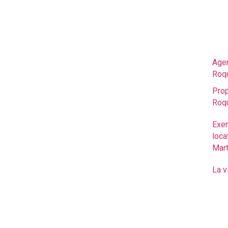
L'
Ro
Découvrez tous les conseils sur la
Ma
gestion locative à Roquebrune-Cap-
Martin avec Edouard VII, votre
Agen
agence immobillières spécialiste du
Roq
secteur.
Prop
Roq
Exe
loca
Mart
La v
Copyright © 2026 Edouard VII - Gestion locative