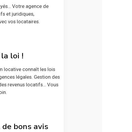
payés… Votre agence de
s et juridiques,
vec vos locataires.
a loi !
locative connaît les lois
igences légales. Gestion des
des revenus locatifs… Vous
oin.
t de bons avis