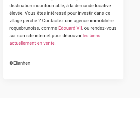
destination incontournable, à la demande locative
élevée. Vous êtes intéressé pour investir dans ce
village perché ? Contactez une agence immobilière
roquebrunoise, comme
, ou rendez-vous
Édouard VII
sur son site internet pour découvrir
les biens
.
actuellement en vente
©Elianhen
Découvrez tous les conseils sur la gestion locative à
Roquebrune-Cap-Martin avec Edouard VII, votre agence